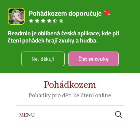
Pohádkozem doporučuje 
4k
Readmio je oblíbená česká aplikace, kde při 
čtení pohádek hrají zvuky a hudba.
Ne, děkuji
Číst se zvuky
Pohádkozem
Pohádky pro děti ke čtení online
Vyhledáván
MENU