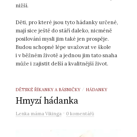
nižší.
Děti, pro které jsou tyto hádanky určené,
mají sice ještě do stáří daleko, nicméně
posilování mysli jim také jen prospěje.
Budou schopné lépe uvažovat ve škole
i v běžném životě a jednou jim tato snaha
může i zajistit delší a kvalitnější život.
DĚTSKÉ ŘÍKANKY A BÁSNIČKY
HÁDANKY
/
Hmyzí hádanka
-
Lenka máma Vikinga
0 komentářů