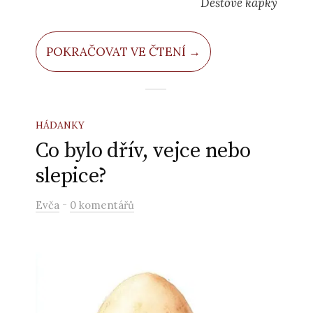
Dešťové kapky
POKRAČOVAT VE ČTENÍ →
HÁDANKY
Co bylo dřív, vejce nebo
slepice?
-
Evča
0 komentářů