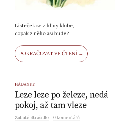
Lísteček se z hlíny klube,
copak z něho asi bude?
POKRAČOVAT VE ČTENÍ →
HÁDANKY
Leze leze po železe, nedá
pokoj, až tam vleze
-
Zubaté Strašidlo
0 komentářů