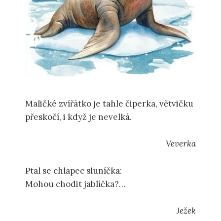
Maličké zvířátko je tahle čiperka, větvičku
přeskočí, i když je nevelká.
Veverka
Ptal se chlapec sluníčka:
Mohou chodit jablíčka?
Slunce na zem posvítilo,
velice se podivilo.
Ježek