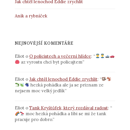
Jak chtěl lenochod Eddie zrychlit
Aník a rybníček
NEJNOVĚJŠÍ KOMENTÁŘE
Eliot
o
O policistech a večerní hlídce
: “
az vyrostu chci byt policajtem
”
Eliot
o
Jak chtěl lenochod Eddie zrychlit
: “
hezká pohádka ale ja se priznam ze
nejsem moc velký jedlík
”
Eliot
o
Tank Kryštůfek, který rozdával radost
: “
moc hezká pohádka a líbi se mi že tank
pracuje pro dobro.
”