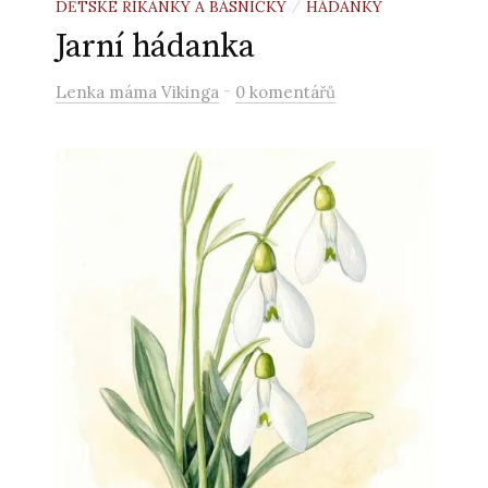
DĚTSKÉ ŘÍKANKY A BÁSNIČKY
HÁDANKY
/
Jarní hádanka
-
Lenka máma Vikinga
0 komentářů