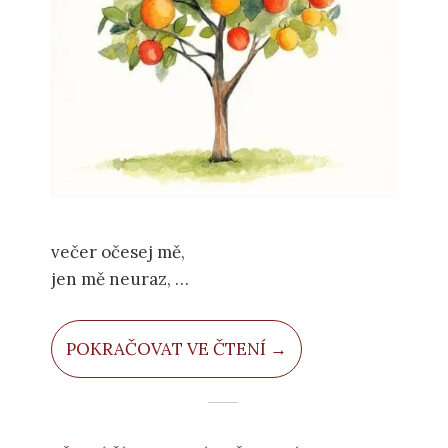
večer očesej mě,
jen mě neuraz,
dám ti na rok zas.
POKRAČOVAT VE ČTENÍ →