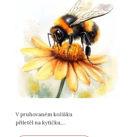
V pruhovaném kožíšku
přiletěl na kytičku,
i když je to cvalíček,