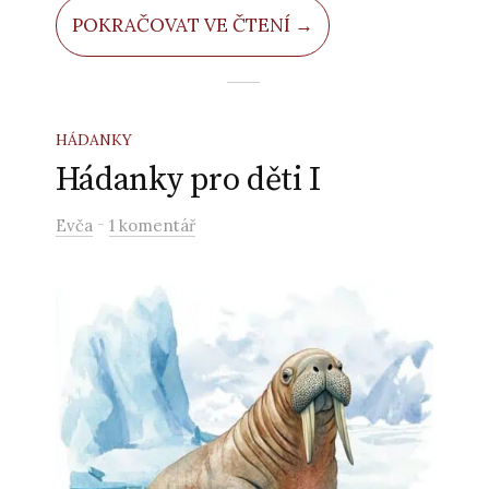
nezlomil jí stoneček.
POKRAČOVAT VE ČTENÍ →
HÁDANKY
Hádanky pro děti I
-
Evča
1 komentář