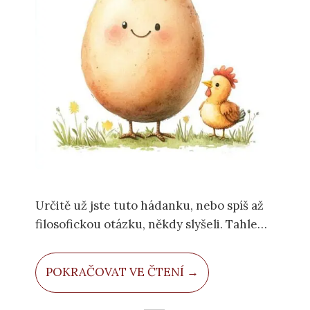
Určitě už jste tuto hádanku, nebo spíš až
filosofickou otázku, někdy slyšeli. Tahle
hádanka je jedna z nejznámějších vůbec.
Pokud nedala tato otázka někdy spát vám
POKRAČOVAT VE ČTENÍ →
nebo vašemu dítěti, máme odpověď.