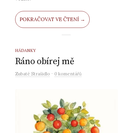
POKRAČOVAT VE ČTENÍ →
HÁDANKY
Ráno obírej mě
-
Zubaté Strašidlo
0 komentářů