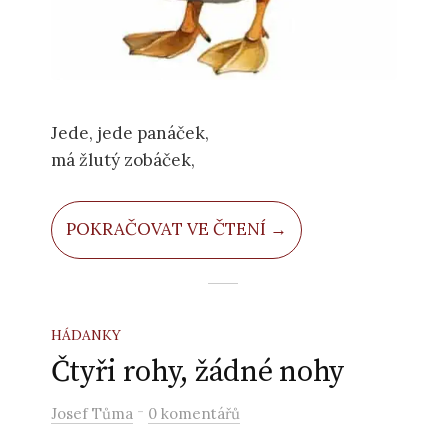
Jede, jede panáček,
má žlutý zobáček,
POKRAČOVAT VE ČTENÍ →
HÁDANKY
Čtyři rohy, žádné nohy
-
Josef Tůma
0 komentářů