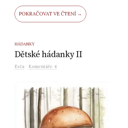
Opravdu tam jablíčka
vozí jehel kulička.
POKRAČOVAT VE ČTENÍ →
Dupe, funí, naříká,
je to tíha veliká.
HÁDANKY
Dětské hádanky II
-
Evča
Komentáře: 4